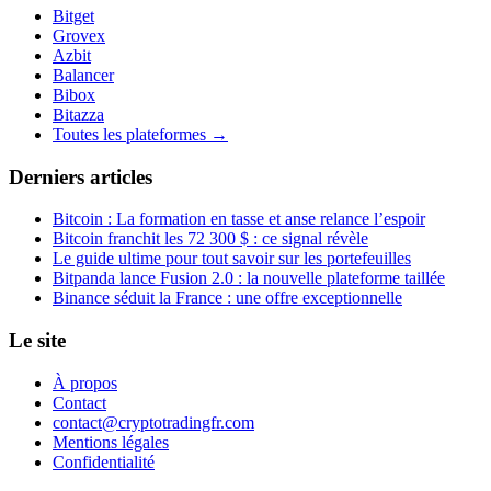
Bitget
Grovex
Azbit
Balancer
Bibox
Bitazza
Toutes les plateformes →
Derniers articles
Bitcoin : La formation en tasse et anse relance l’espoir
Bitcoin franchit les 72 300 $ : ce signal révèle
Le guide ultime pour tout savoir sur les portefeuilles
Bitpanda lance Fusion 2.0 : la nouvelle plateforme taillée
Binance séduit la France : une offre exceptionnelle
Le site
À propos
Contact
contact@cryptotradingfr.com
Mentions légales
Confidentialité