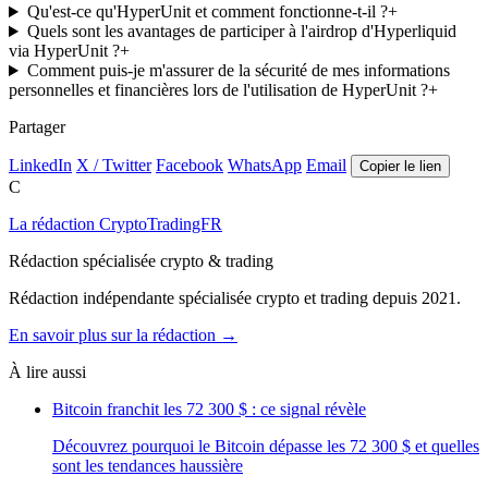
Qu'est-ce qu'HyperUnit et comment fonctionne-t-il ?
+
Quels sont les avantages de participer à l'airdrop d'Hyperliquid
via HyperUnit ?
+
Comment puis-je m'assurer de la sécurité de mes informations
personnelles et financières lors de l'utilisation de HyperUnit ?
+
Partager
LinkedIn
X / Twitter
Facebook
WhatsApp
Email
Copier le lien
C
La rédaction CryptoTradingFR
Rédaction spécialisée crypto & trading
Rédaction indépendante spécialisée crypto et trading depuis 2021.
En savoir plus sur la rédaction →
À lire aussi
Bitcoin franchit les 72 300 $ : ce signal révèle
Découvrez pourquoi le Bitcoin dépasse les 72 300 $ et quelles
sont les tendances haussière