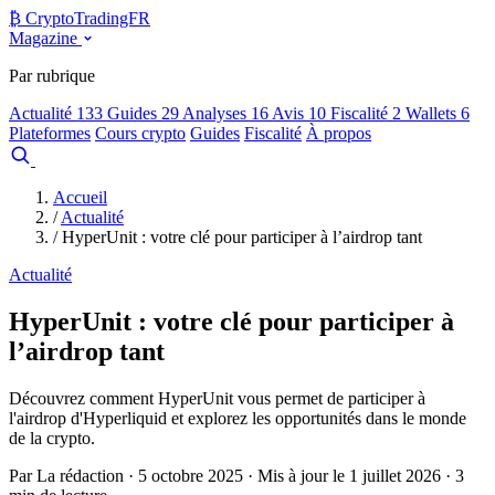
₿
Crypto
TradingFR
Magazine
Par rubrique
Actualité
133
Guides
29
Analyses
16
Avis
10
Fiscalité
2
Wallets
6
Plateformes
Cours crypto
Guides
Fiscalité
À propos
Comparer
Accueil
/
Actualité
/
HyperUnit : votre clé pour participer à l’airdrop tant
Actualité
HyperUnit : votre clé pour participer à
l’airdrop tant
Découvrez comment HyperUnit vous permet de participer à
l'airdrop d'Hyperliquid et explorez les opportunités dans le monde
de la crypto.
Par La rédaction · 5 octobre 2025 · Mis à jour le 1 juillet 2026 · 3