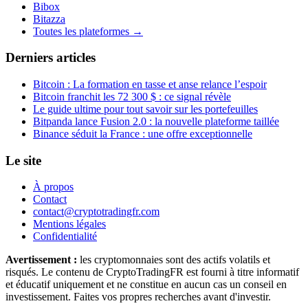
Bibox
Bitazza
Toutes les plateformes →
Derniers articles
Bitcoin : La formation en tasse et anse relance l’espoir
Bitcoin franchit les 72 300 $ : ce signal révèle
Le guide ultime pour tout savoir sur les portefeuilles
Bitpanda lance Fusion 2.0 : la nouvelle plateforme taillée
Binance séduit la France : une offre exceptionnelle
Le site
À propos
Contact
contact@cryptotradingfr.com
Mentions légales
Confidentialité
Avertissement :
les cryptomonnaies sont des actifs volatils et
risqués. Le contenu de CryptoTradingFR est fourni à titre informatif
et éducatif uniquement et ne constitue en aucun cas un conseil en
investissement. Faites vos propres recherches avant d'investir.