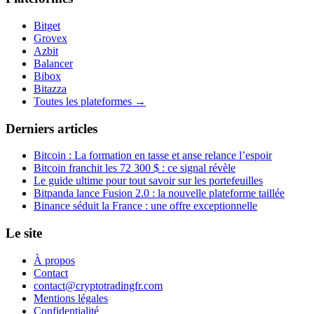
Bitget
Grovex
Azbit
Balancer
Bibox
Bitazza
Toutes les plateformes →
Derniers articles
Bitcoin : La formation en tasse et anse relance l’espoir
Bitcoin franchit les 72 300 $ : ce signal révèle
Le guide ultime pour tout savoir sur les portefeuilles
Bitpanda lance Fusion 2.0 : la nouvelle plateforme taillée
Binance séduit la France : une offre exceptionnelle
Le site
À propos
Contact
contact@cryptotradingfr.com
Mentions légales
Confidentialité