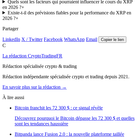
Quels sont les facteurs qui pourraient influencer le cours du XRP
en 2026 ?
+
Existe-t-il des prévisions fiables pour la performance du XRP en
2026 ?
+
Partager
LinkedIn
X / Twitter
Facebook
WhatsApp
Email
Copier le lien
C
La rédaction CryptoTradingFR
Rédaction spécialisée crypto & trading
Rédaction indépendante spécialisée crypto et trading depuis 2021.
En savoir plus sur la rédaction →
À lire aussi
Bitcoin franchit les 72 300 $ : ce signal révèle
Découvrez pourquoi le Bitcoin dépasse les 72 300 $ et quelles
sont les tendances haussière
Bitpanda lance Fusion 2.0 : la nouvelle plateforme taillée