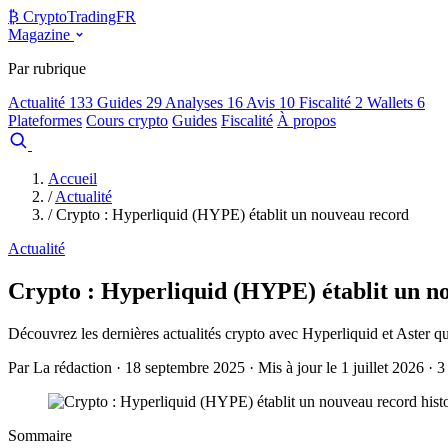
₿
Crypto
TradingFR
Magazine
Par rubrique
Actualité
133
Guides
29
Analyses
16
Avis
10
Fiscalité
2
Wallets
6
Plateformes
Cours crypto
Guides
Fiscalité
À propos
Comparer
Accueil
/
Actualité
/
Crypto : Hyperliquid (HYPE) établit un nouveau record
Actualité
Crypto : Hyperliquid (HYPE) établit un n
Découvrez les dernières actualités crypto avec Hyperliquid et Aster q
Par La rédaction · 18 septembre 2025 · Mis à jour le 1 juillet 2026 · 3
Sommaire