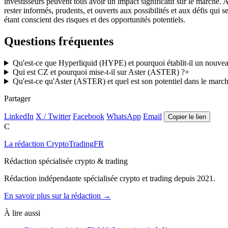
investisseurs peuvent tous avoir un impact significatif sur le marché.
rester informés, prudents, et ouverts aux possibilités et aux défis qui
étant conscient des risques et des opportunités potentiels.
Questions fréquentes
Qu'est-ce que Hyperliquid (HYPE) et pourquoi établit-il un nouvea
Qui est CZ et pourquoi mise-t-il sur Aster (ASTER) ?
+
Qu'est-ce qu'Aster (ASTER) et quel est son potentiel dans le marc
Partager
LinkedIn
X / Twitter
Facebook
WhatsApp
Email
Copier le lien
C
La rédaction CryptoTradingFR
Rédaction spécialisée crypto & trading
Rédaction indépendante spécialisée crypto et trading depuis 2021.
En savoir plus sur la rédaction →
À lire aussi