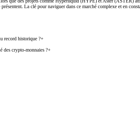
 Alors que des projets comme Hyperliquid (HYPE) et Aster (ASTER) attiren
 se présentent. La clé pour naviguer dans ce marché complexe et en consta
u record historique ?
+
hé des crypto-monnaies ?
+