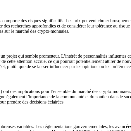
 comporte des risques significatifs. Les prix peuvent chuter brusquement,
ener des recherches approfondies et de considérer leur tolérance au risque
les sur le marché des crypto-monnaies.
rojet qui semble prometteur. L’intérêt de personnalités influentes comm
e cette attention accrue, ce qui pourrait potentiellement attirer de nouv
réel, plutôt que de se laisser influencer par les opinions ou les préférenc
t des implications pour l’ensemble du marché des crypto-monnaies. Il
ne également l’importance de la communauté et du soutien dans le succè
our prendre des décisions éclairées.
mbreuses variables. Les réglementations gouvernementales, les avancées