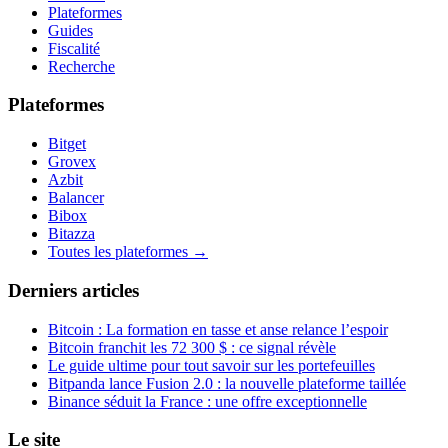
Plateformes
Guides
Fiscalité
Recherche
Plateformes
Bitget
Grovex
Azbit
Balancer
Bibox
Bitazza
Toutes les plateformes →
Derniers articles
Bitcoin : La formation en tasse et anse relance l’espoir
Bitcoin franchit les 72 300 $ : ce signal révèle
Le guide ultime pour tout savoir sur les portefeuilles
Bitpanda lance Fusion 2.0 : la nouvelle plateforme taillée
Binance séduit la France : une offre exceptionnelle
Le site