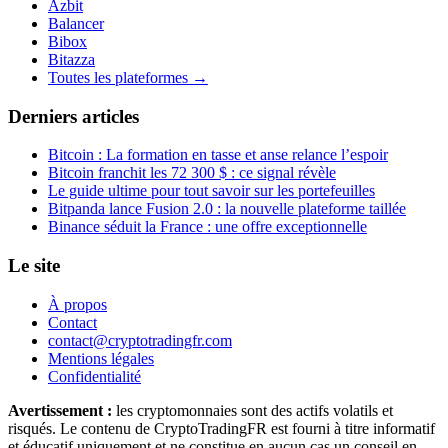
Azbit
Balancer
Bibox
Bitazza
Toutes les plateformes →
Derniers articles
Bitcoin : La formation en tasse et anse relance l’espoir
Bitcoin franchit les 72 300 $ : ce signal révèle
Le guide ultime pour tout savoir sur les portefeuilles
Bitpanda lance Fusion 2.0 : la nouvelle plateforme taillée
Binance séduit la France : une offre exceptionnelle
Le site
À propos
Contact
contact@cryptotradingfr.com
Mentions légales
Confidentialité
Avertissement :
les cryptomonnaies sont des actifs volatils et
risqués. Le contenu de CryptoTradingFR est fourni à titre informatif
et éducatif uniquement et ne constitue en aucun cas un conseil en