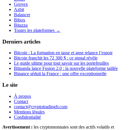
Grovex
Azbit
Balancer
Bibox
Bitazza
Toutes les plateformes →
Derniers articles
Bitcoin : La formation en tasse et anse relance l’espoir
Bitcoin franchit les 72 300 $ : ce signal révèle
Le guide ultime pour tout savoir sur les portefeuilles
Bitpanda lance Fusion 2.0 : la nouvelle plateforme taillée
Binance séduit la France : une offre exceptionnelle
Le site
À propos
Contact
contact@cryptotradingfr.com
Mentions légales
Confidentialité
Avertissement :
les cryptomonnaies sont des actifs volatils et